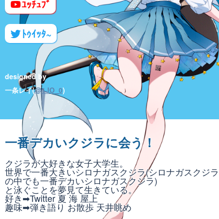
ﾕｯﾁｭﾌﾞ
ﾄｩｲｯﾀ~
designed by
一条レイ(
@1JO_0
)
一番デカいクジラに会う！
クジラが大好きな女子大学生。
世界で一番大きいシロナガスクジラ(シロナガスクジラ
の中でも一番デカいシロナガスクジラ)
と泳ぐことを夢見て生きている。
好き➡Twitter 夏 海 屋上
趣味➡弾き語り お散歩 天井眺め